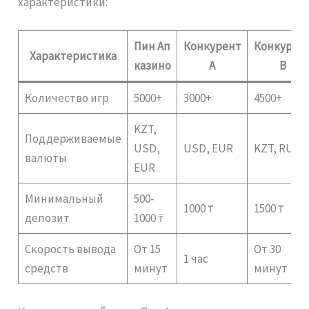
характеристики:
Пин Ап
Конкурент
Конкурен
Характеристика
казино
A
B
Количество игр
5000+
3000+
4500+
KZT,
Поддерживаемые
USD,
USD, EUR
KZT, RUB
валюты
EUR
Минимальный
500-
1000 ₸
1500 ₸
депозит
1000 ₸
Скорость вывода
От 15
От 30
1 час
средств
минут
минут