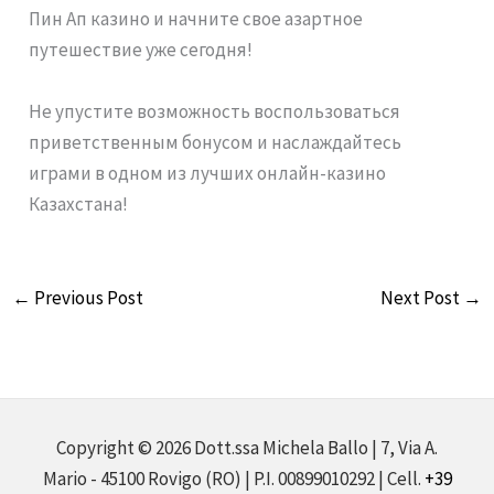
Пин Ап казино и начните свое азартное
путешествие уже сегодня!
Не упустите возможность воспользоваться
приветственным бонусом и наслаждайтесь
играми в одном из лучших онлайн-казино
Казахстана!
←
Previous Post
Next Post
→
Copyright © 2026 Dott.ssa Michela Ballo
| 7, Via A.
Mario - 45100 Rovigo (RO) |
P.I. 00899010292
|
Cell.
+39