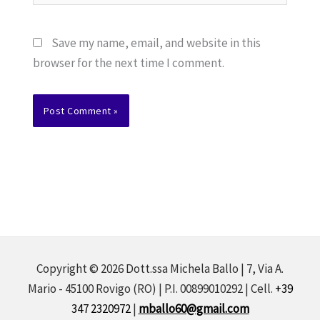
Save my name, email, and website in this
browser for the next time I comment.
Copyright © 2026 Dott.ssa Michela Ballo
| 7, Via A.
Mario - 45100 Rovigo (RO) |
P.I. 00899010292
|
Cell.
+39
347 2320972
|
mballo60@gmail.com