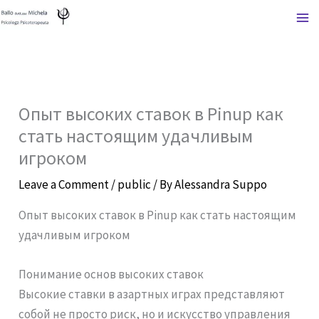
Skip
to
content
Опыт высоких ставок в Pinup как
стать настоящим удачливым
игроком
Leave a Comment
/
public
/ By
Alessandra Suppo
Опыт высоких ставок в Pinup как стать настоящим
удачливым игроком
Понимание основ высоких ставок
Высокие ставки в азартных играх представляют
собой не просто риск, но и искусство управления