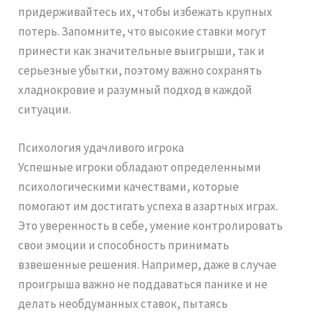
придерживайтесь их, чтобы избежать крупных
потерь. Запомните, что высокие ставки могут
принести как значительные выигрыши, так и
серьезные убытки, поэтому важно сохранять
хладнокровие и разумный подход в каждой
ситуации.
Психология удачливого игрока
Успешные игроки обладают определенными
психологическими качествами, которые
помогают им достигать успеха в азартных играх.
Это уверенность в себе, умение контролировать
свои эмоции и способность принимать
взвешенные решения. Например, даже в случае
проигрыша важно не поддаваться панике и не
делать необдуманных ставок, пытаясь