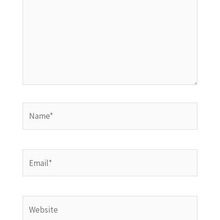
Name*
Email*
Website