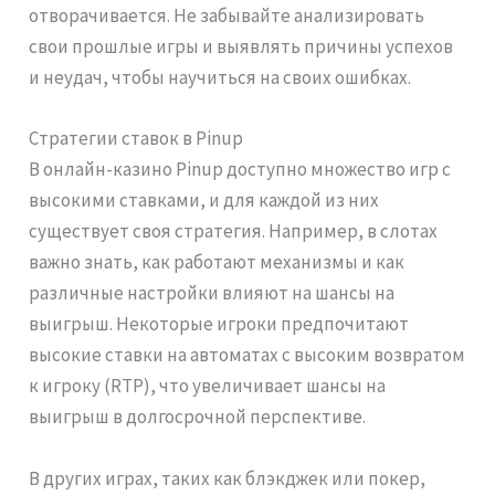
отворачивается. Не забывайте анализировать
свои прошлые игры и выявлять причины успехов
и неудач, чтобы научиться на своих ошибках.
Стратегии ставок в Pinup
В онлайн-казино Pinup доступно множество игр с
высокими ставками, и для каждой из них
существует своя стратегия. Например, в слотах
важно знать, как работают механизмы и как
различные настройки влияют на шансы на
выигрыш. Некоторые игроки предпочитают
высокие ставки на автоматах с высоким возвратом
к игроку (RTP), что увеличивает шансы на
выигрыш в долгосрочной перспективе.
В других играх, таких как блэкджек или покер,