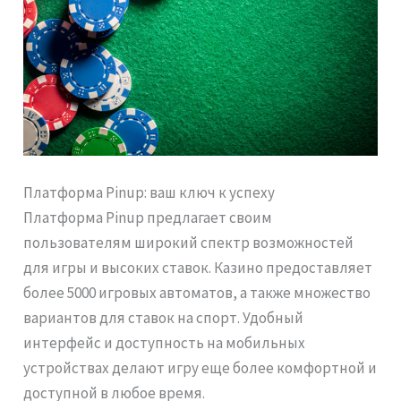
Платформа Pinup: ваш ключ к успеху
Платформа Pinup предлагает своим
пользователям широкий спектр возможностей
для игры и высоких ставок. Казино предоставляет
более 5000 игровых автоматов, а также множество
вариантов для ставок на спорт. Удобный
интерфейс и доступность на мобильных
устройствах делают игру еще более комфортной и
доступной в любое время.