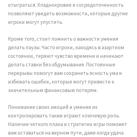
отыграться. Хладнокровие и сосредоточенность
позволяют увидеть возможности, которые другие
игроки могут упустить.
Кроме того, стоит помнить о важности умения
делать паузы. Часто игроки, находясь в азартном
состоянии, теряют чувство времени и начинают
делать ставки без обдумывания. Постоянные
перерывы помогут вам сохранить ясность ума и
избежать ошибок, которые могут привести к
значительным финансовым потерям.
Понимание своих эмоций и умение их
контролировать также играют ключевую роль.
Наличие четкого плана и стратегии игры поможет
вам оставаться на верном пути, даже когда удача