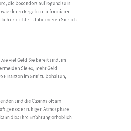
ere, die besonders aufregend sein
sowie deren Regeln zu informieren.
ich erleichtert. Informieren Sie sich
wie viel Geld Sie bereit sind, im
Vermeiden Sie es, mehr Geld
re Finanzen im Griff zu behalten,
enden sind die Casinos oft am
häftigen oder ruhigen Atmosphäre
kann dies Ihre Erfahrung erheblich