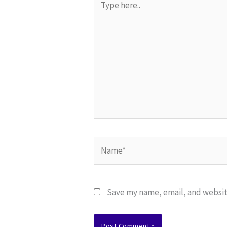
here..
Name*
Save my name, email, and website