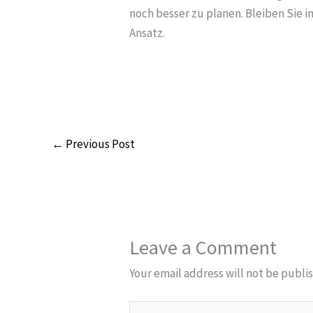
noch besser zu planen. Bleiben Sie 
Ansatz.
←
Previous Post
Leave a Comment
Your email address will not be publi
Type