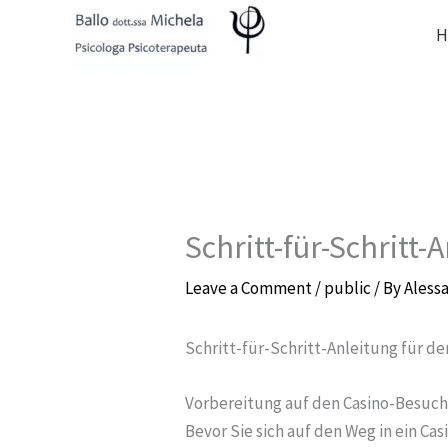
Skip
H
to
content
Schritt-für-Schritt
Leave a Comment
/
public
/ By
Aless
Schritt-für-Schritt-Anleitung für d
Vorbereitung auf den Casino-Besuc
Bevor Sie sich auf den Weg in ein Ca