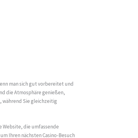
wenn man sich gut vorbereitet und
 und die Atmosphäre genießen,
, während Sie gleichzeitig
e Website, die umfassende
, um Ihren nächsten Casino-Besuch