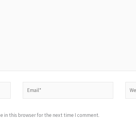
Email*
Webs
 in this browser for the next time I comment.