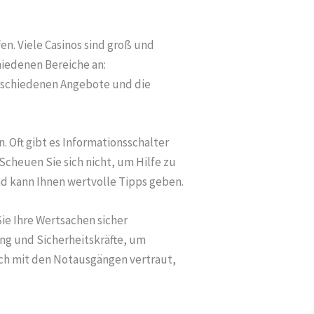
fen. Viele Casinos sind groß und
hiedenen Bereiche an:
verschiedenen Angebote und die
. Oft gibt es Informationsschalter
cheuen Sie sich nicht, um Hilfe zu
nd kann Ihnen wertvolle Tipps geben.
Sie Ihre Wertsachen sicher
ng und Sicherheitskräfte, um
sich mit den Notausgängen vertraut,