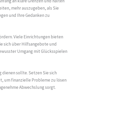
 Anfang an klare Grenzen und halten
leiten, mehr auszugeben, als Sie
ulegen und Ihre Gedanken zu
ördern. Viele Einrichtungen bieten
ie sich über Hilfsangebote und
sbewusster Umgang mit Glücksspielen
g dienen sollte. Setzen Sie sich
t, um finanzielle Probleme zu lösen
 angenehme Abwechslung sorgt.