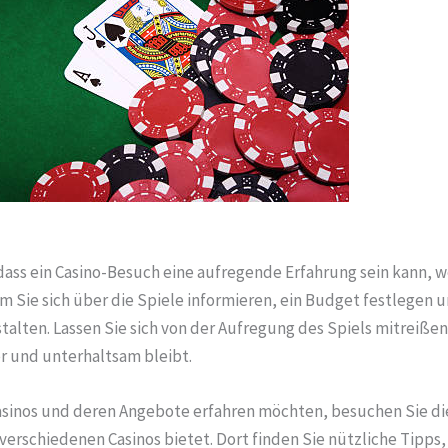
e
ass ein Casino-Besuch eine aufregende Erfahrung sein kann, 
 Sie sich über die Spiele informieren, ein Budget festlegen
alten. Lassen Sie sich von der Aufregung des Spiels mitreißen
her und unterhaltsam bleibt.
sinos und deren Angebote erfahren möchten, besuchen Sie di
erschiedenen Casinos bietet. Dort finden Sie nützliche Tipps