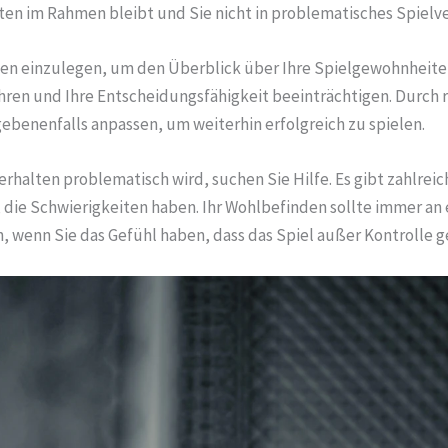
lten im Rahmen bleibt und Sie nicht in problematisches Spielve
usen einzulegen, um den Überblick über Ihre Spielgewohnheite
hren und Ihre Entscheidungsfähigkeit beeinträchtigen. Durch
gebenenfalls anpassen, um weiterhin erfolgreich zu spielen.
verhalten problematisch wird, suchen Sie Hilfe. Es gibt zahlrei
die Schwierigkeiten haben. Ihr Wohlbefinden sollte immer an e
, wenn Sie das Gefühl haben, dass das Spiel außer Kontrolle g