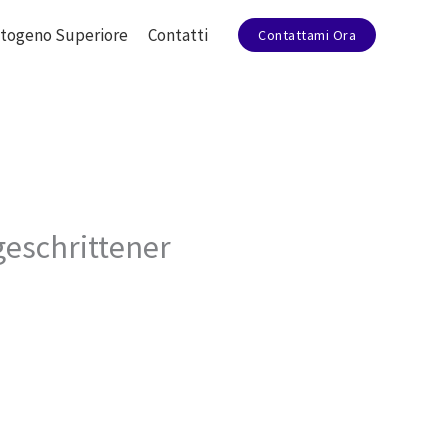
utogeno Superiore
Contatti
Contattami Ora
geschrittener