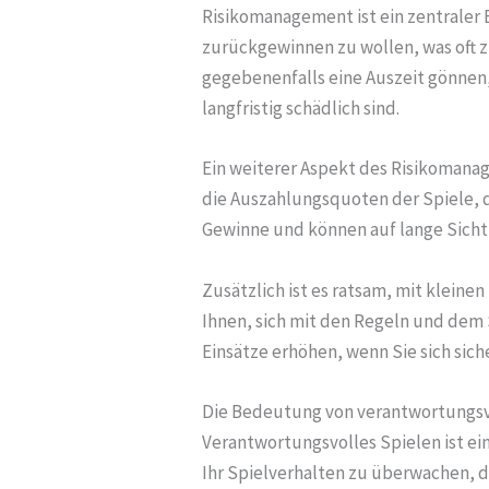
Risikomanagement ist ein zentraler B
zurückgewinnen zu wollen, was oft z
gegebenenfalls eine Auszeit gönnen
langfristig schädlich sind.
Ein weiterer Aspekt des Risikomanag
die Auszahlungsquoten der Spiele, 
Gewinne und können auf lange Sicht 
Zusätzlich ist es ratsam, mit kleine
Ihnen, sich mit den Regeln und dem 
Einsätze erhöhen, wenn Sie sich sic
Die Bedeutung von verantwortungsv
Verantwortungsvolles Spielen ist ein
Ihr Spielverhalten zu überwachen, d