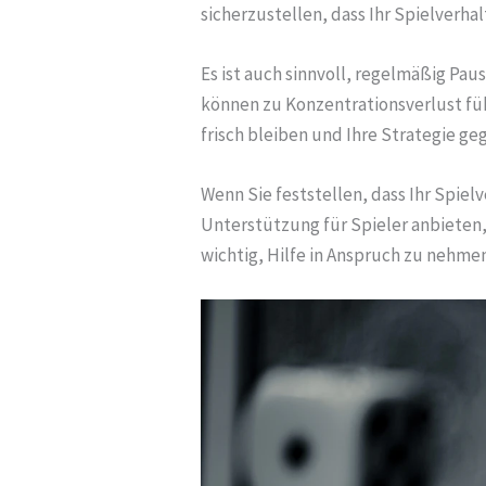
sicherzustellen, dass Ihr Spielverha
Es ist auch sinnvoll, regelmäßig Pa
können zu Konzentrationsverlust fü
frisch bleiben und Ihre Strategie ge
Wenn Sie feststellen, dass Ihr Spiel
Unterstützung für Spieler anbieten, 
wichtig, Hilfe in Anspruch zu nehmen