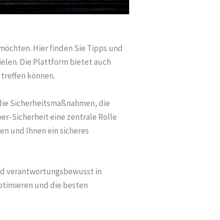
 möchten. Hier finden Sie Tipps und
len. Die Plattform bietet auch
treffen können.
 die Sicherheitsmaßnahmen, die
ber-Sicherheit eine zentrale Rolle
en und Ihnen ein sicheres
 und verantwortungsbewusst in
optimieren und die besten