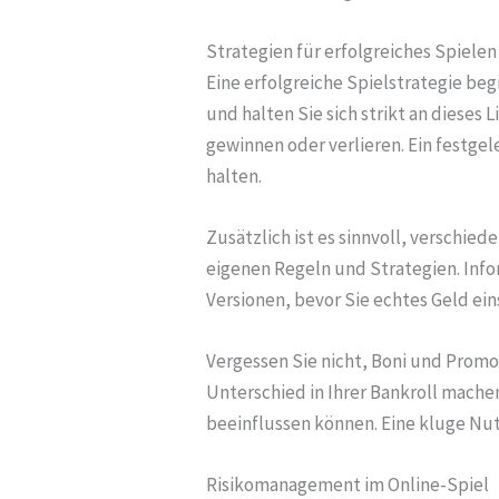
Strategien für erfolgreiches Spielen
Eine erfolgreiche Spielstrategie beg
und halten Sie sich strikt an dieses
gewinnen oder verlieren. Ein festgel
halten.
Zusätzlich ist es sinnvoll, verschie
eigenen Regeln und Strategien. Info
Versionen, bevor Sie echtes Geld e
Vergessen Sie nicht, Boni und Prom
Unterschied in Ihrer Bankroll mach
beeinflussen können. Eine kluge Nut
Risikomanagement im Online-Spiel