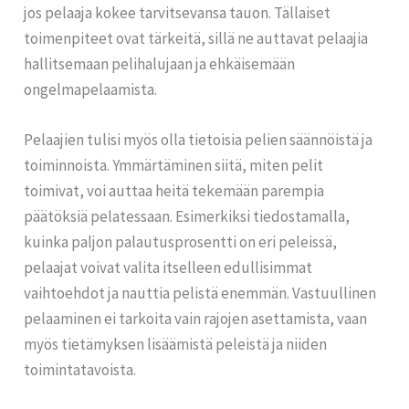
jos pelaaja kokee tarvitsevansa tauon. Tällaiset
toimenpiteet ovat tärkeitä, sillä ne auttavat pelaajia
hallitsemaan pelihalujaan ja ehkäisemään
ongelmapelaamista.
Pelaajien tulisi myös olla tietoisia pelien säännöistä ja
toiminnoista. Ymmärtäminen siitä, miten pelit
toimivat, voi auttaa heitä tekemään parempia
päätöksiä pelatessaan. Esimerkiksi tiedostamalla,
kuinka paljon palautusprosentti on eri peleissä,
pelaajat voivat valita itselleen edullisimmat
vaihtoehdot ja nauttia pelistä enemmän. Vastuullinen
pelaaminen ei tarkoita vain rajojen asettamista, vaan
myös tietämyksen lisäämistä peleistä ja niiden
toimintatavoista.