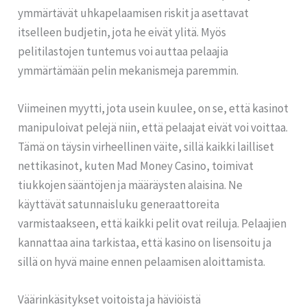
ymmärtävät uhkapelaamisen riskit ja asettavat
itselleen budjetin, jota he eivät ylitä. Myös
pelitilastojen tuntemus voi auttaa pelaajia
ymmärtämään pelin mekanismeja paremmin.
Viimeinen myytti, jota usein kuulee, on se, että kasinot
manipuloivat pelejä niin, että pelaajat eivät voi voittaa.
Tämä on täysin virheellinen väite, sillä kaikki lailliset
nettikasinot, kuten Mad Money Casino, toimivat
tiukkojen sääntöjen ja määräysten alaisina. Ne
käyttävät satunnaisluku generaattoreita
varmistaakseen, että kaikki pelit ovat reiluja. Pelaajien
kannattaa aina tarkistaa, että kasino on lisensoitu ja
sillä on hyvä maine ennen pelaamisen aloittamista.
Väärinkäsitykset voitoista ja häviöistä