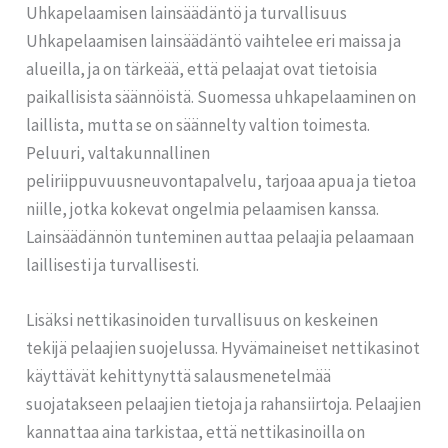
Uhkapelaamisen lainsäädäntö ja turvallisuus
Uhkapelaamisen lainsäädäntö vaihtelee eri maissa ja
alueilla, ja on tärkeää, että pelaajat ovat tietoisia
paikallisista säännöistä. Suomessa uhkapelaaminen on
laillista, mutta se on säännelty valtion toimesta.
Peluuri, valtakunnallinen
peliriippuvuusneuvontapalvelu, tarjoaa apua ja tietoa
niille, jotka kokevat ongelmia pelaamisen kanssa.
Lainsäädännön tunteminen auttaa pelaajia pelaamaan
laillisesti ja turvallisesti.
Lisäksi nettikasinoiden turvallisuus on keskeinen
tekijä pelaajien suojelussa. Hyvämaineiset nettikasinot
käyttävät kehittynyttä salausmenetelmää
suojatakseen pelaajien tietoja ja rahansiirtoja. Pelaajien
kannattaa aina tarkistaa, että nettikasinoilla on