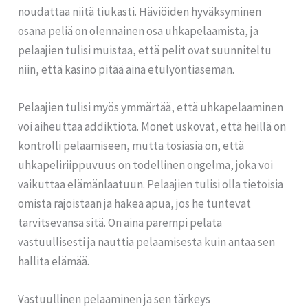
noudattaa niitä tiukasti. Häviöiden hyväksyminen
osana peliä on olennainen osa uhkapelaamista, ja
pelaajien tulisi muistaa, että pelit ovat suunniteltu
niin, että kasino pitää aina etulyöntiaseman.
Pelaajien tulisi myös ymmärtää, että uhkapelaaminen
voi aiheuttaa addiktiota. Monet uskovat, että heillä on
kontrolli pelaamiseen, mutta tosiasia on, että
uhkapeliriippuvuus on todellinen ongelma, joka voi
vaikuttaa elämänlaatuun. Pelaajien tulisi olla tietoisia
omista rajoistaan ja hakea apua, jos he tuntevat
tarvitsevansa sitä. On aina parempi pelata
vastuullisesti ja nauttia pelaamisesta kuin antaa sen
hallita elämää.
Vastuullinen pelaaminen ja sen tärkeys