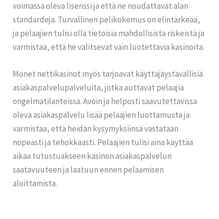
voimassa oleva lisenssi ja että ne noudattavat alan
standardeja. Turvallinen pelikokemus on elintärkeää,
ja pelaajien tulisi olla tietoisia mahdollisista riskeistä ja
varmistaa, että he valitsevat vain luotettavia kasinoita.
Monet nettikasinot myös tarjoavat käyttäjäystävällisiä
asiakaspalvelupalveluita, jotka auttavat pelaajia
ongelmatilanteissa. Avoin ja helposti saavutettavissa
oleva asiakaspalvelu lisää pelaajien luottamusta ja
varmistaa, että heidän kysymyksiinsä vastataan
nopeasti ja tehokkaasti. Pelaajien tulisi aina käyttää
aikaa tutustuakseen kasinon asiakaspalvelun
saatavuuteen ja laatuun ennen pelaamisen
aloittamista.