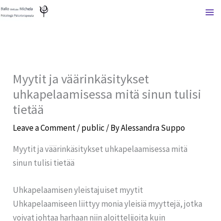
Skip
to
content
Myytit ja väärinkäsitykset
uhkapelaamisessa mitä sinun tulisi
tietää
Leave a Comment
/
public
/ By
Alessandra Suppo
Myytit ja väärinkäsitykset uhkapelaamisessa mitä
sinun tulisi tietää
Uhkapelaamisen yleistajuiset myytit
Uhkapelaamiseen liittyy monia yleisiä myyttejä, jotka
voivat johtaa harhaan niin aloittelijoita kuin