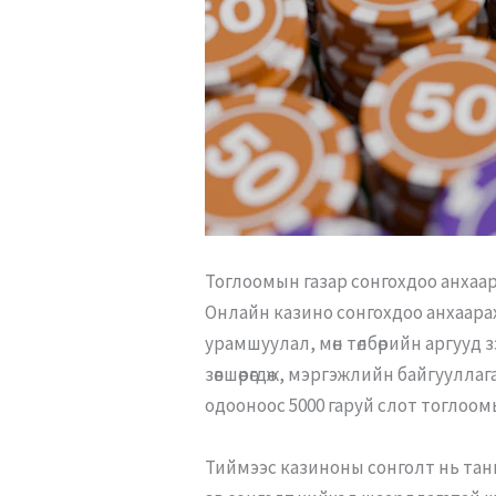
Тоглоомын газар сонгохдоо анхаар
Онлайн казино сонгохдоо анхаарах
урамшуулал, мөн төлбөрийн аргууд 
зөвшөөрөгдөж, мэргэжлийн байгуулла
одооноос 5000 гаруй слот тоглоом
Тиймээс казиноны сонголт нь таны 