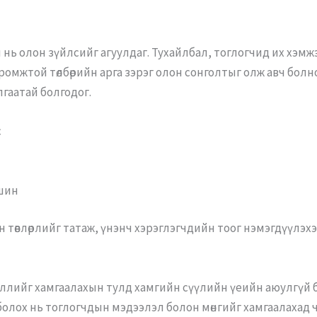
л нь олон зүйлсийг агуулдаг. Тухайлбал, тоглогчид их хэм
омжтой төлбөрийн арга зэрэг олон сонголтыг олж авч болно.
гаатай болгодог.
с
шин
 төвлөрлийг татаж, үнэнч хэрэглэгчдийн тоог нэмэгдүүлэхэ
эллийг хамгаалахын тулд хамгийн сүүлийн үеийн аюулгүй 
лох нь тоглогчдын мэдээлэл болон мөнгийг хамгаалахад чу