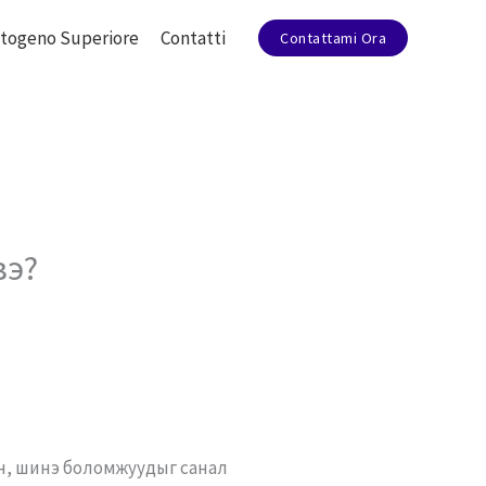
utogeno Superiore
Contatti
Contattami Ora
вэ?
ран, шинэ боломжуудыг санал