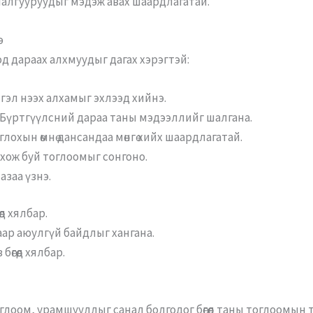
шалгууруудыг мэдэж авах шаардлагатай.
э
д дараах алхмуудыг дагах хэрэгтэй:
гэл нээх алхамыг эхлээд хийнэ.
Бүртгүүлсний дараа таны мэдээллийг шалгана.
глохын өмнө дансандаа мөнгө хийх шаардлагатай.
хож буй тоглоомыг сонгоно.
азаа үзнэ.
өд хялбар.
ар аюулгүй байдлыг хангана.
бөгөөд хялбар.
тоглоом, урамшууллыг санал болгодог бөгөөд таны тоглоомы