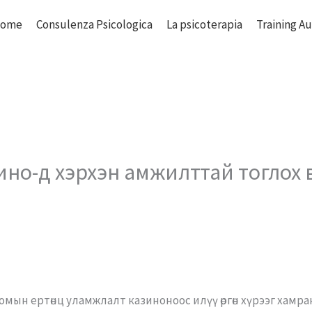
ome
Consulenza Psicologica
La psicoterapia
Training A
зино-д хэрхэн амжилттай тоглох 
оомын ертөнц уламжлалт казиноноос илүү өргөн хүрээг хам