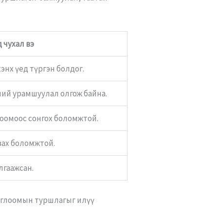
д чухал вэ
хэнх үед түргэн болдог.
ний урамшуулал олгож байна.
лоомоос сонгох боломжтой.
вах боломжтой.
лгаажсан.
 тоглоомын туршлагыг илүү