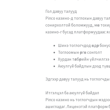
Гол давуу талууд
Pinco казино-д тоглохын давуу та
сонирхолтой боломжууд, мөн тохир
казино-г бусад платформуудаас ял
Шинэ тоглогчдод өндөр бону
Тоглоомын өргөн сонголт
Хурдан төлбөрийн үйлчилгээ
Аюулгүй байдлын дээд түв
Эдгээр давуу талууд нь тоглогчдын
Итгэлцэл ба аюулгүй байдал
Pinco казино нь тоглогчдын мэдэ
ашигладаг. Лицензтэй платформ бо