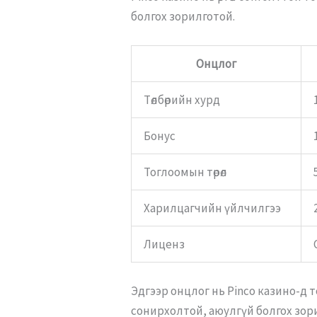
болгох зорилготой.
Онцлог
Төлбөрийн хурд
Бонус
Тоглоомын төрөл
Харилцагчийн үйлчилгээ
Лиценз
Эдгээр онцлог нь Pinco казино-д т
сонирхолтой, аюулгүй болгох зор