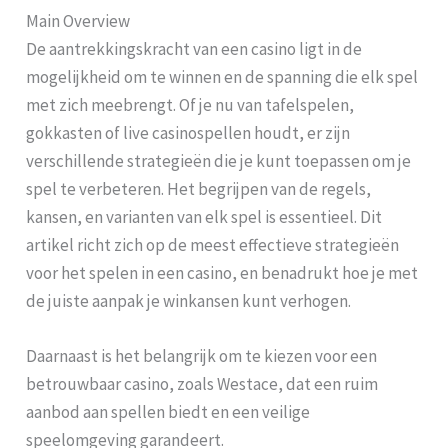
Main Overview
De aantrekkingskracht van een casino ligt in de
mogelijkheid om te winnen en de spanning die elk spel
met zich meebrengt. Of je nu van tafelspelen,
gokkasten of live casinospellen houdt, er zijn
verschillende strategieën die je kunt toepassen om je
spel te verbeteren. Het begrijpen van de regels,
kansen, en varianten van elk spel is essentieel. Dit
artikel richt zich op de meest effectieve strategieën
voor het spelen in een casino, en benadrukt hoe je met
de juiste aanpak je winkansen kunt verhogen.
Daarnaast is het belangrijk om te kiezen voor een
betrouwbaar casino, zoals Westace, dat een ruim
aanbod aan spellen biedt en een veilige
speelomgeving garandeert.