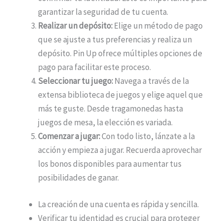
garantizar la seguridad de tu cuenta.
Realizar un depósito:
Elige un método de pago
que se ajuste a tus preferencias y realiza un
depósito. Pin Up ofrece múltiples opciones de
pago para facilitar este proceso.
Seleccionar tu juego:
Navega a través de la
extensa biblioteca de juegos y elige aquel que
más te guste. Desde tragamonedas hasta
juegos de mesa, la elección es variada.
Comenzar a jugar:
Con todo listo, lánzate a la
acción y empieza a jugar. Recuerda aprovechar
los bonos disponibles para aumentar tus
posibilidades de ganar.
La creación de una cuenta es rápida y sencilla.
Verificar tu identidad es crucial para proteger