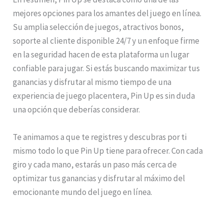
mejores opciones para los amantes del juego en línea.
Su amplia selección de juegos, atractivos bonos,
soporte al cliente disponible 24/7 y un enfoque firme
en la seguridad hacen de esta plataforma un lugar
confiable para jugar. Si estás buscando maximizar tus
ganancias y disfrutar al mismo tiempo de una
experiencia de juego placentera, Pin Up es sin duda
una opción que deberías considerar.
Te animamos a que te registres y descubras por ti
mismo todo lo que Pin Up tiene para ofrecer. Con cada
giro y cada mano, estarás un paso más cerca de
optimizar tus ganancias y disfrutar al máximo del
emocionante mundo del juego en línea.