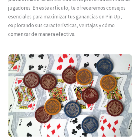
jugadores. En este artículo, te ofreceremos consejos
esenciales para maximizar tus ganancias en Pin Up,
explorando sus características, ventajas y cómo
comenzar de manera efectiva.