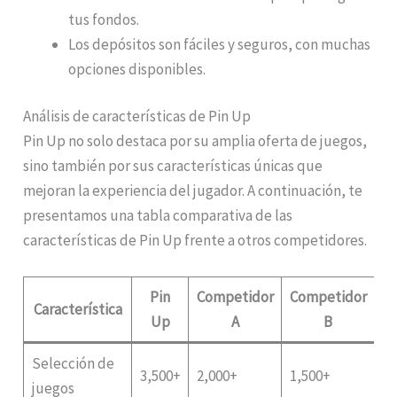
tus fondos.
Los depósitos son fáciles y seguros, con muchas
opciones disponibles.
Análisis de características de Pin Up
Pin Up no solo destaca por su amplia oferta de juegos,
sino también por sus características únicas que
mejoran la experiencia del jugador. A continuación, te
presentamos una tabla comparativa de las
características de Pin Up frente a otros competidores.
Pin
Competidor
Competidor
Característica
Up
A
B
Selección de
3,500+
2,000+
1,500+
juegos