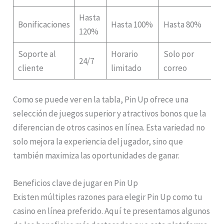
Hasta
Bonificaciones
Hasta 100%
Hasta 80%
120%
Soporte al
Horario
Solo por
24/7
cliente
limitado
correo
Como se puede ver en la tabla, Pin Up ofrece una
selección de juegos superior y atractivos bonos que la
diferencian de otros casinos en línea. Esta variedad no
solo mejora la experiencia del jugador, sino que
también maximiza las oportunidades de ganar.
Beneficios clave de jugar en Pin Up
Existen múltiples razones para elegir Pin Up como tu
casino en línea preferido. Aquí te presentamos algunos