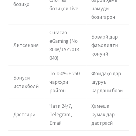
бозиҳо
бозиҳои Live
намуди
бозигарон
Curacao
Боварӣ дар
eGaming (No.
Литсензия
фаъолияти
8048/JAZ2018-
қонунӣ
040)
То 150% + 250
Фоидаҳо дар
Бонуси
чархҳои
шуруъ
истиқболӣ
ройгон
кардани бозӣ
Чати 24/7,
Ҳамеша
Дастгирӣ
Telegram,
кӯмак дар
Email
дастрасӣ