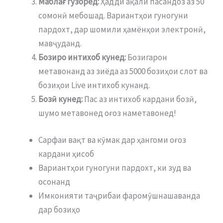
Маблағ гузоред:
Ҳадди ақали пасандоз аз 50
сомонӣ мебошад. Вариантҳои гуногуни
пардохт, дар шомили ҳамёнҳои электронӣ,
мавҷуданд.
Бозиро интихоб кунед:
Бозигарон
метавонанд аз зиёда аз 5000 бозиҳои слот ва
бозиҳои Live интихоб кунанд.
Бозӣ кунед:
Пас аз интихоб кардани бозӣ,
шумо метавонед оғоз наметавонед!
Сарфаи вақт ва кӯмак дар ҳангоми оғоз
кардани ҳисоб
Вариантҳои гуногуни пардохт, ки зуд ва
осонанд
Имконияти таҷрибаи фаромӯшнашаванда
дар бозиҳо