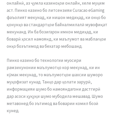
онлайнӣ, аз ҷумла казиноҳои онлайн, хеле муҳим
аст. Пинко казино бо литсензияи Curacao eGaming
фаъолият мекунад, ки нишон медиҳад, ки онҳо бо
қонунҳо ва стандартҳои байналмилалӣ мувофиқат
мекунанд. Ин ба бозигарон имкон медиҳад, ки
боварӣ ҳосил намоянд, ки маълумот ва маблағҳои
онҳо боэътимод ва бехатар мебошанд.
Пинко казино бо технологии муосири
рамзикунонии маълумотҳо кор мекунад, ки ин
кӯмак мекунад, то маълумотҳои шахсии шуморо
муҳофизат кунад. Танҳо дар ҳолати зарурӣ,
информацияи шумо бо намояндагони дастгирӣ
дар асоси ҳуқуқи шумо мубодила мешавад. Шумо
метавонед бо эътимод ва боварии комил бозӣ
кунед.