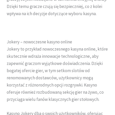
Dzięki temu gracze czują się bezpieczniej, co z kolei
wpływa na ich decyzje dotyczące wyboru kasyna.
Jokery – nowoczesne kasyno online
Jokery to przykład nowoczesnego kasyna online, które
skutecznie wdraża innowacje technologiczne, aby
zapewnić graczom wyjątkowe doświadczenia. Dzięki
bogatej ofercie gier, w tym setkom slotów od
renomowanych dostawców, użytkownicy mogą
korzystać z różnorodnych opcji rozgrywki. Kasyno
oferuje również rozbudowaną sekcję gier na żywo, co
przyciąga wielu fanów klasycznych gier stołowych.
Kasyno Jokery dba o swoich użytkowników, oferując