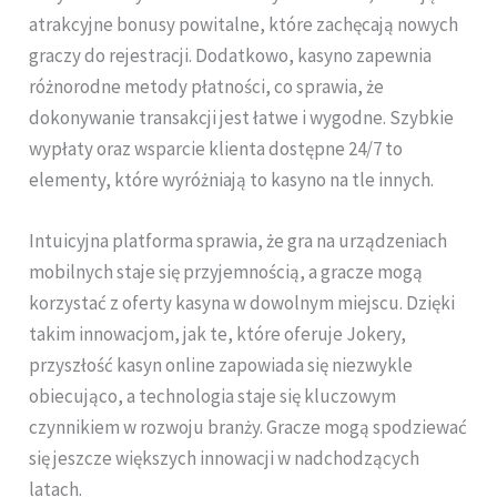
atrakcyjne bonusy powitalne, które zachęcają nowych
graczy do rejestracji. Dodatkowo, kasyno zapewnia
różnorodne metody płatności, co sprawia, że
dokonywanie transakcji jest łatwe i wygodne. Szybkie
wypłaty oraz wsparcie klienta dostępne 24/7 to
elementy, które wyróżniają to kasyno na tle innych.
Intuicyjna platforma sprawia, że gra na urządzeniach
mobilnych staje się przyjemnością, a gracze mogą
korzystać z oferty kasyna w dowolnym miejscu. Dzięki
takim innowacjom, jak te, które oferuje Jokery,
przyszłość kasyn online zapowiada się niezwykle
obiecująco, a technologia staje się kluczowym
czynnikiem w rozwoju branży. Gracze mogą spodziewać
się jeszcze większych innowacji w nadchodzących
latach.