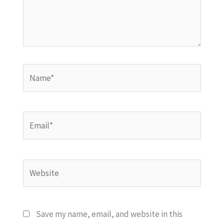
Name*
Email*
Website
Save my name, email, and website in this