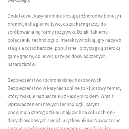
Dodatkowo, kasyna online stosują różnorodne bonusy i
promocje dla gier na żywo, co zachęca graczy do
spróbowania tej formy rozgrywki. Dzięki takiemu
połączeniu technologii z interaktywnością, gry na żywo
stają się coraz bardziej popularne i przyciągają szeroką
gamę graczy, od nowicjuszy po doświadczonych
hazardzistów.
Bezpieczeństwo i ochrona danych osobowych
Bezpieczeństwo w kasynach online to kluczowy temat,
który zyskuje na znaczeniu z każdym rokiem. Wraz z
wprowadzeniem nowych technologii, kasyna
podejmują szereg działań mających na celu ochronę
danych osobowych swoich użytkowników. Nowoczesne
systemy szyfrowania oraz procedury weryfikacji to