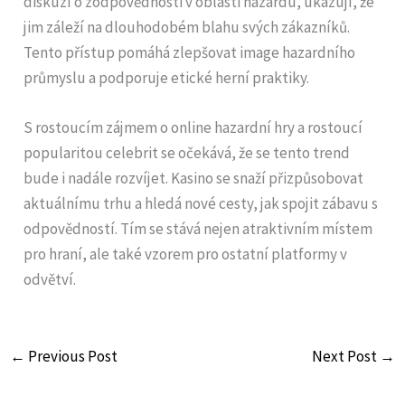
diskuzí o zodpovědnosti v oblasti hazardu, ukazují, že
jim záleží na dlouhodobém blahu svých zákazníků.
Tento přístup pomáhá zlepšovat image hazardního
průmyslu a podporuje etické herní praktiky.
S rostoucím zájmem o online hazardní hry a rostoucí
popularitou celebrit se očekává, že se tento trend
bude i nadále rozvíjet. Kasino se snaží přizpůsobovat
aktuálnímu trhu a hledá nové cesty, jak spojit zábavu s
odpovědností. Tím se stává nejen atraktivním místem
pro hraní, ale také vzorem pro ostatní platformy v
odvětví.
←
Previous Post
Next Post
→