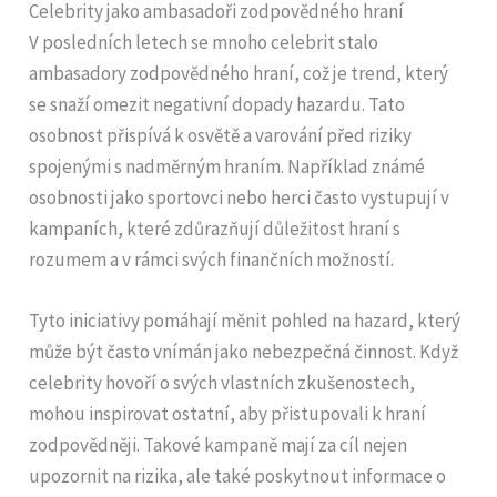
Celebrity jako ambasadoři zodpovědného hraní
V posledních letech se mnoho celebrit stalo
ambasadory zodpovědného hraní, což je trend, který
se snaží omezit negativní dopady hazardu. Tato
osobnost přispívá k osvětě a varování před riziky
spojenými s nadměrným hraním. Například známé
osobnosti jako sportovci nebo herci často vystupují v
kampaních, které zdůrazňují důležitost hraní s
rozumem a v rámci svých finančních možností.
Tyto iniciativy pomáhají měnit pohled na hazard, který
může být často vnímán jako nebezpečná činnost. Když
celebrity hovoří o svých vlastních zkušenostech,
mohou inspirovat ostatní, aby přistupovali k hraní
zodpovědněji. Takové kampaně mají za cíl nejen
upozornit na rizika, ale také poskytnout informace o