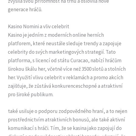
zvýšila svou přítomnost na trhu a oslovila nové
generace hráčů.
Kasino Nomini a vliv celebrit
Kasino je jedním z moderních online herních
platforem, které neustále sleduje trendy a zapojuje
celebrity do svých marketingových strategií. Tato
platforma, s licencí od státu Curacao, nabízí hráčům
širokou škálu her, včetně více než 3500 slotů a stolních
her. Využití vlivu celebrit v reklamách a promo akcích
zajišťuje, že zůstává konkurenceschopné a atraktivní
pro široké publikum.
také usiluje o podporu zodpovědného hraní, a to nejen
prostřednictvím atraktivních bonusů, ale také aktivní
komunikací s hráči. Tím, že se kasina jako zapojují do