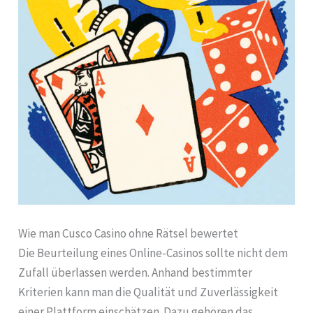
Wie man Cusco Casino ohne Rätsel bewertet
Die Beurteilung eines Online-Casinos sollte nicht dem
Zufall überlassen werden. Anhand bestimmter
Kriterien kann man die Qualität und Zuverlässigkeit
einer Plattform einschätzen. Dazu gehören das