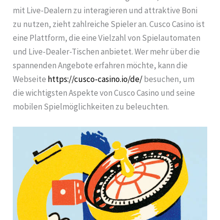
mit Live-Dealern zu interagieren und attraktive Boni
zu nutzen, zieht zahlreiche Spieler an. Cusco Casino ist
eine Plattform, die eine Vielzahl von Spielautomaten
und Live-Dealer-Tischen anbietet. Wer mehr über die
spannenden Angebote erfahren möchte, kann die
Webseite
https://cusco-casino.io/de/
besuchen, um
die wichtigsten Aspekte von Cusco Casino und seine
mobilen Spielmöglichkeiten zu beleuchten.