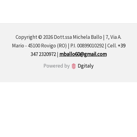
Copyright © 2026 Dott.ssa Michela Ballo
| 7, Via A.
Mario - 45100 Rovigo (RO) |
P.I. 00899010292
|
Cell.
+39
347 2320972
|
mballo60@gmail.com
Powered by
Dgitaly