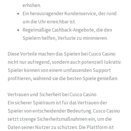
erhöhen.
Ein herausragender Kundenservice, der rund
um die Uhr erreichbar ist.
Regelmäßige Cashback-Angebote, die den
Spielern helfen, Verluste zu minimieren.
Diese Vorteile machen das Spielen bei Cusco Casino
nicht nur aufregend, sondern auch potenziell lukrativ.
Spieler können von einem umfassenden Support
profitieren, während sie die besten Spiele genießen.
Vertrauen und Sicherheit bei Cusco Casino
Ein sicherer Spielraum ist für das Vertrauen der
Spieler von entscheidender Bedeutung. Cusco Casino
setzt strenge Sicherheitsmaßnahmen ein, um die
Daten seiner Nutzer zu schützen. Die Plattform ist