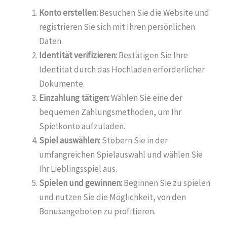
Konto erstellen:
Besuchen Sie die Website und
registrieren Sie sich mit Ihren persönlichen
Daten.
Identität verifizieren:
Bestätigen Sie Ihre
Identität durch das Hochladen erforderlicher
Dokumente.
Einzahlung tätigen:
Wählen Sie eine der
bequemen Zahlungsmethoden, um Ihr
Spielkonto aufzuladen.
Spiel auswählen:
Stöbern Sie in der
umfangreichen Spielauswahl und wählen Sie
Ihr Lieblingsspiel aus.
Spielen und gewinnen:
Beginnen Sie zu spielen
und nutzen Sie die Möglichkeit, von den
Bonusangeboten zu profitieren.