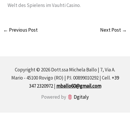
Welt des Spielens im Vauhti Casino.
←
Previous Post
Next Post
→
Copyright © 2026 Dott.ssa Michela Ballo
| 7, Via A.
Mario - 45100 Rovigo (RO) |
P.I. 00899010292
|
Cell.
+39
347 2320972
|
mballo60@gmail.com
Powered by
Dgitaly