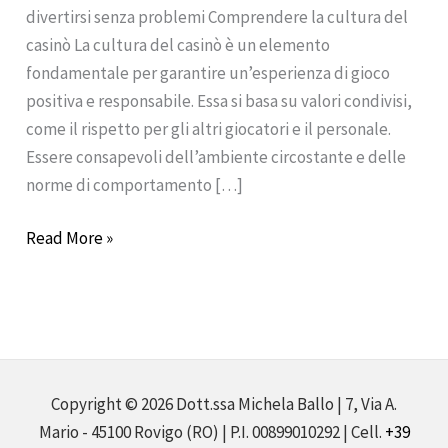
divertirsi senza problemi Comprendere la cultura del
casinò La cultura del casinò è un elemento
fondamentale per garantire un’esperienza di gioco
positiva e responsabile. Essa si basa su valori condivisi,
come il rispetto per gli altri giocatori e il personale.
Essere consapevoli dell’ambiente circostante e delle
norme di comportamento […]
Etichetta
Read More »
del
casinò
comportamenti
vincenti
per
Copyright © 2026 Dott.ssa Michela Ballo
| 7, Via A.
divertirsi
Mario - 45100 Rovigo (RO) |
P.I. 00899010292
|
Cell.
+39
senza