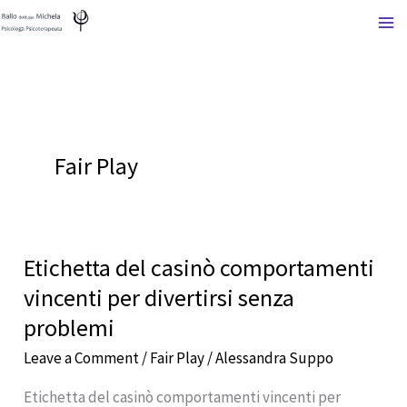
Skip
to
content
Fair Play
Etichetta del casinò comportamenti
vincenti per divertirsi senza
problemi
Leave a Comment
/
Fair Play
/
Alessandra Suppo
Etichetta del casinò comportamenti vincenti per